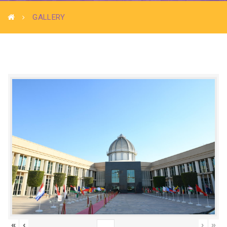
GALLERY
«
‹
›
»